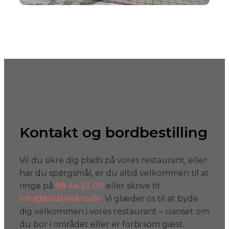
Kontakt og bordbestilling
Vil du sikre dig plads på vores restaurant, eller
har du spørgsmål, er du altid velkommen til at
ringe på
98 44 33 00
eller skrive til
info@bodilleskro.dk
. Vi glæder os til at byde
dig velkommen i vores restaurant – uanset om
du bor i området eller er forbi som gæst.