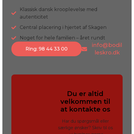
Klassisk dansk krooplevelse med
autenticitet
Central placering i hjertet af Skagen
Noget for hele familien – året rundt
info@bodil
Ring: 98 44 33 00
leskro.dk
Du er altid
velkommen til
at kontakte os
Har du spørgsmål eller
særlige ønsker? Skriv til os