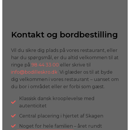
Kontakt og bordbestilling
Vil du sikre dig plads på vores restaurant, eller
har du spørgsmål, er du altid velkommen til at
ringe på
98 44 33 00
eller skrive til
info@bodilleskro.dk
. Vi glæder os til at byde
dig velkommen i vores restaurant – uanset om
du bor i området eller er forbi som gæst.
Klassisk dansk krooplevelse med
autenticitet
Central placering i hjertet af Skagen
Noget for hele familien – året rundt