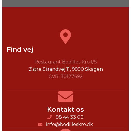
Find vej
Restaurant Bodilles Kro I/S
Østre Strandvej 11, ​9990 Skagen
CVR: 30127692
Kontakt os
98 44 33 00
info@bodilleskro.dk