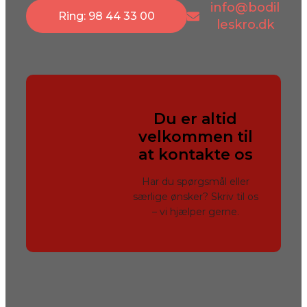
info@bodil
Ring: 98 44 33 00
leskro.dk
Du er altid
velkommen til
at kontakte os
Har du spørgsmål eller
særlige ønsker? Skriv til os
– vi hjælper gerne.