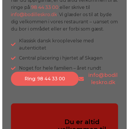
har du spørgsmål, er du altid velkommen til at
ringe på
98 44 33 00
eller skrive til
info@bodilleskro.dk
. Vi glæder os til at byde
dig velkommen i vores restaurant – uanset om
du bor i området eller er forbi som gæst.
Klassisk dansk krooplevelse med
autenticitet
Central placering i hjertet af Skagen
Noget for hele familien – året rundt
info@bodil
Ring: 98 44 33 00
leskro.dk
Du er altid