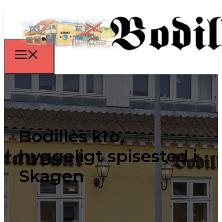
Bodilles kro,
hyggeligt spisested i
Skagen