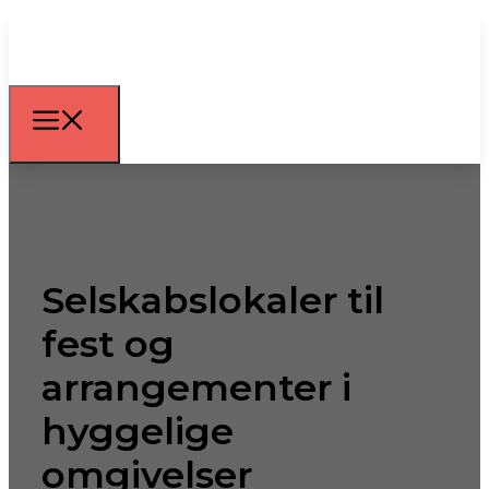
Selskabslokaler til
fest og
arrangementer i
hyggelige
omgivelser