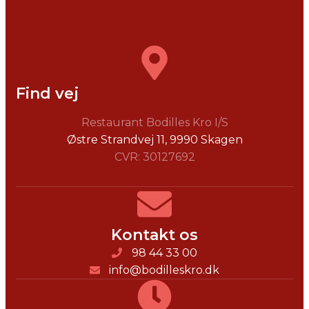
Find vej
Restaurant Bodilles Kro I/S
Østre Strandvej 11, ​9990 Skagen
CVR: 30127692
Kontakt os
98 44 33 00
info@bodilleskro.dk