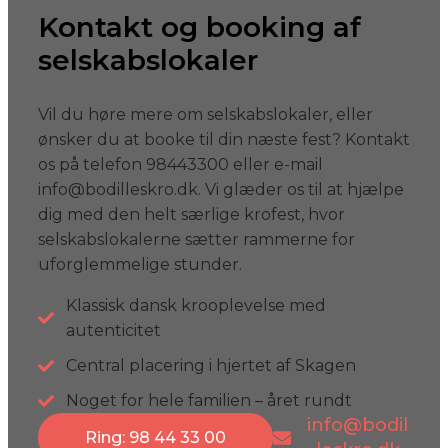
Kontakt og booking af
selskabslokaler
Vil du høre mere om selskabslokaler, eller
ønsker du at booke til din næste fest? Kontakt
os på telefon 98443300 eller e-mail
info@bodilleskro.dk. Vi glæder os til at hjælpe
dig med den helt særlige krofest, hvor
selskabslokalerne sætter rammerne for
uforglemmelige stunder.
Klassisk dansk krooplevelse med
autenticitet
Central placering i hjertet af Skagen
Noget for hele familien – året rundt
info@bodil
Ring: 98 44 33 00