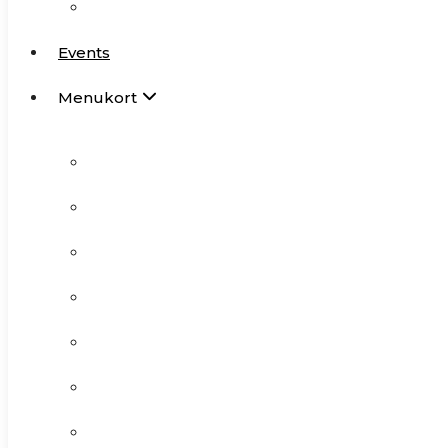
Åbningstider
Frokostkort
Events
Aftenkort
Menukort
Vegetarmenu
Drikkevarer
Frokostkort
Dagens middag
Aftenkort
Børnemenu
Vegetarmenu
Vinkort 2026
Drikkevarer
Selskab- og gruppemenu
Dagens middag
Børnemenu
Kaffeselskaber m.m.
Vinkort 2026
Festmenu A