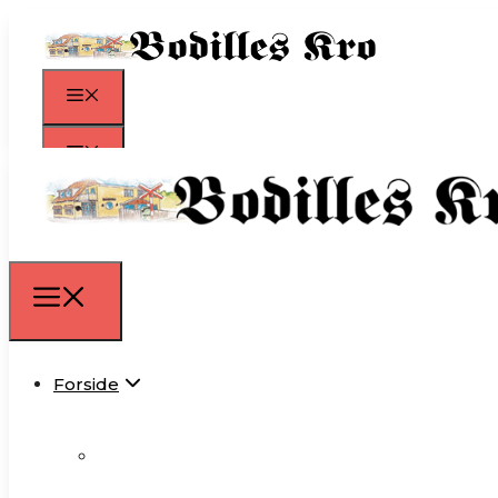
Forside
Om Kroen
Åbningstider
Forside
Events
Menukort
Om Kroen