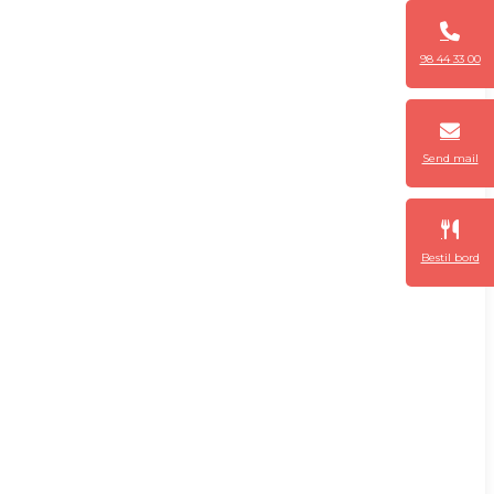
98 44 33 00
Send mail
Bestil bord