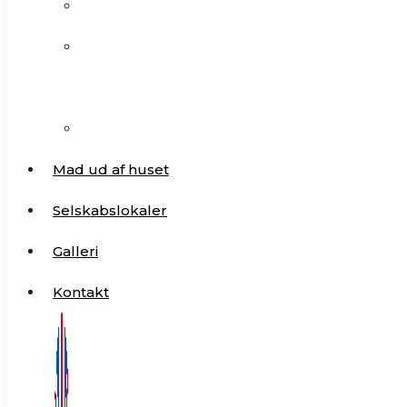
Buffeter
Mad ud af huset
Møder og
Selskabslokaler
generalforsamlinger.
Galleri
Generel information
Kontakt
Mad ud af huset
Selskabslokaler
Galleri
Kontakt